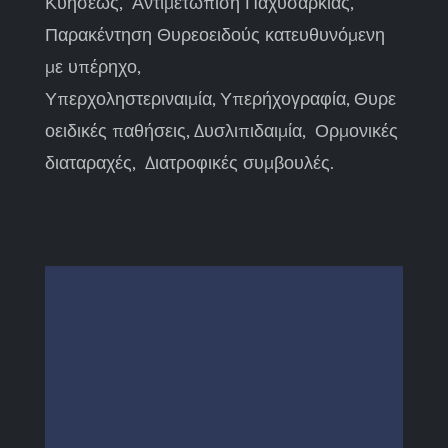
Κυήσεως, Αντιμετώπιση Παχυσαρκίας,
Παρακέντηση Θυρεοειδούς κατευθυνόμενη
με υπέρηχο,
Υπερχοληστεριναιμία, Υπερήχογραφία, Θυρε
οειδικές παθήσεις, Δυσλιπιδαιμία, Ορμονικές
διαταραχές, Διατροφικές συμβουλές.
Υπερηχογραφία και FNAB